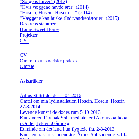
"Sorgens farver" (2013)
"Hvis væggene havde ører" (2014)
"Hosein, Hosein, Hosein....." (2014)
"Væggene kan huske-(Ind)vandrehistorier" (2015)
Bazarens stemmer
Home Sweet Home
Projekter
CV
CV
Om min kunstneriske praksis
Omtale
Avisartikler
Århus Stiftstidende 11-04-2016
Omtal om min lydinstallation Hosein, Hosein, Hosein
27-8-2014
Levende kunst i de dødes rum 5-10-2013
Kunstneren Faranak Sohi med atelier i Aarhus og bopæl
i Odder, fylder 50 år idag
Et minde om det land hun flygtede fra. 2-3-2013
Kunsten trak folk indendøre: Århus Stiftstidende 3-10-