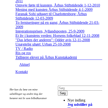
2011
Omveje førte til kunsten, Århus Stiftstidende 1-12-2010
Mening med kunsten Århus Stiftstidende 4-1-2009
Faranak Sohi udtaget til Charlottenborg; Århus
Stiftstidende 12-03-2009
To ferniseringer på en gang; Århus Stiftstidende 21-03-
2009
Integrationsprisen, Jyllandsposten, 25-9-2009
Et liv i kunstens verden: Horsens folkeblad 12-11-2008
"Das leben der anderen": Odder avis 12-11-2008
Unægtelig uhørt: Urban 25-10-2008
TV / Radio
Ris og ros
Tidligere elever på Århus Kunstakademi
Aktuel
Kontakt
Her kan du læse om mine
udstillinger og andre ting der
berører mit liv som billedkunstner
Nye indlæg
Jeg udstiller på