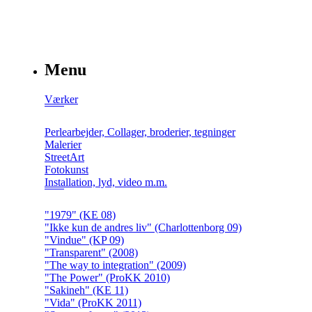
Menu
Værker
Perlearbejder, Collager, broderier, tegninger
Malerier
StreetArt
Fotokunst
Installation, lyd, video m.m.
"1979" (KE 08)
"Ikke kun de andres liv" (Charlottenborg 09)
"Vindue" (KP 09)
"Transparent" (2008)
"The way to integration" (2009)
"The Power" (ProKK 2010)
"Sakineh" (KE 11)
"Vida" (ProKK 2011)