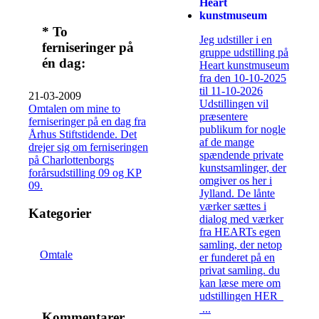
Heart
kunstmuseum
* To
Jeg udstiller i en
ferniseringer på
gruppe udstilling på
én dag:
Heart kunstmuseum
fra den 10-10-2025
til 11-10-2026
21-03-2009
Udstillingen vil
Omtalen om mine to
præsentere
ferniseringer på en dag fra
publikum for nogle
Århus Stiftstidende. Det
af de mange
drejer sig om ferniseringen
spændende private
på Charlottenborgs
kunstsamlinger, der
forårsudstilling 09 og KP
omgiver os her i
09.
Jylland. De lånte
værker sættes i
Kategorier
dialog med værker
fra HEARTs egen
samling, der netop
Omtale
er funderet på en
privat samling. du
kan læse mere om
udstillingen HER
...
Kommentarer