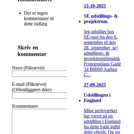
13-10-2025
Der er ingen
SE udstillings- &
kommentarer til
projektrum
dette indlæg
Jeg udstiller hos
SE-rum fra den 6.
september til den
Skriv en
28. september se!
udstillings- &
kommentar
projektrumHendrik
Pontoppidans Gade
Navn (Påkrævet)
34 B8000 Aarhus
C...
E-mail (Påkrævet)
27-09-2025
(Offentliggøres ikke)
Udstillingen i
England
Kommentarer
Mine perleværker
har været på en
udstilling i England
fra dette forår indtil
dette efterår. Og nu