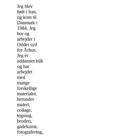
Jeg blev
født i Iran,
og kom til
Danmark i
1984. Jeg
bor og
arbejder i
Odder syd
for Århus.
Jeg er
uddannet billedkunstner
og har
arbejdet
med
mange
forskellige
materialer,
herunder
maleri,
collage,
tegning,
broderi,
gadekunst,
fotografering,