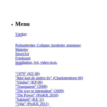
Menu
Værker
Perlearbejder, Collager, broderier, tegninger
Malerier
StreetArt
Fotokunst
Installation, lyd, video m.m.
"1979" (KE 08)
"Ikke kun de andres liv" (Charlottenborg 09)
"Vindue" (KP 09)
"Transparent" (2008)
"The way to integration" (2009)
"The Power" (ProKK 2010)
"Sakineh" (KE 11)
"Vida" (ProKK 2011)