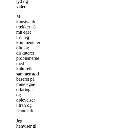
lyd og
video.
Mit
kunstværk
trækker på
mit eget
liv. Jeg
kommenterer
ofte og
diskuterer
problemerne
med
kulturelle
sammenstød
baseret på
mine egne
erfaringer
og
oplevelser
i Iran og
Danmark.
Jeg
henviser til