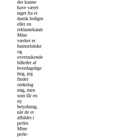
der kunne
have været
taget fra et
dansk boligmagasin
eller en
reklamekatalog.
Mine
værker er
humoristiske
og
overraskende
billeder af
hverdagslige
ting, jeg
finder
omkring
mig, men
som får en
ny
betydning,
når de er
afbildet i
perler.
Mine
perle-