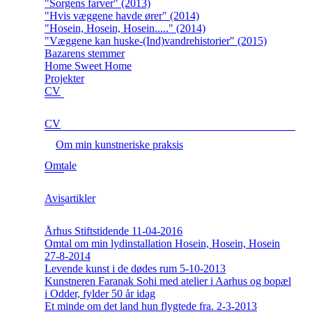
"Sorgens farver" (2013)
"Hvis væggene havde ører" (2014)
"Hosein, Hosein, Hosein....." (2014)
"Væggene kan huske-(Ind)vandrehistorier" (2015)
Bazarens stemmer
Home Sweet Home
Projekter
CV
CV
Om min kunstneriske praksis
Omtale
Avisartikler
Århus Stiftstidende 11-04-2016
Omtal om min lydinstallation Hosein, Hosein, Hosein
27-8-2014
Levende kunst i de dødes rum 5-10-2013
Kunstneren Faranak Sohi med atelier i Aarhus og bopæl
i Odder, fylder 50 år idag
Et minde om det land hun flygtede fra. 2-3-2013