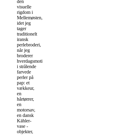
den
visuelle
rigdom i
Mellemøsten,
idet jeg
tager
traditionelt
iransk
perlebroderi,
når jeg
broderer
hverdagsmotiver
i strålende
farvede
perler på
pap: et
vækkeur,
en
hårtørrer,
en
motorsav,
en dansk
Kähler-
vase -
objekter,