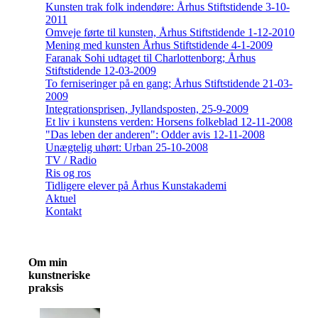
Kunsten trak folk indendøre: Århus Stiftstidende 3-10-
2011
Omveje førte til kunsten, Århus Stiftstidende 1-12-2010
Mening med kunsten Århus Stiftstidende 4-1-2009
Faranak Sohi udtaget til Charlottenborg; Århus
Stiftstidende 12-03-2009
To ferniseringer på en gang; Århus Stiftstidende 21-03-
2009
Integrationsprisen, Jyllandsposten, 25-9-2009
Et liv i kunstens verden: Horsens folkeblad 12-11-2008
"Das leben der anderen": Odder avis 12-11-2008
Unægtelig uhørt: Urban 25-10-2008
TV / Radio
Ris og ros
Tidligere elever på Århus Kunstakademi
Aktuel
Kontakt
Om min
kunstneriske
praksis